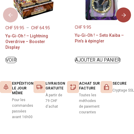
CHF
9.95
CHF
59.95
–
CHF
64.95
Yu-Gi-Oh ! – Seto Kaiba –
Yu-Gi-Oh ! – Lightning
Pin’s à épingler
Overdrive – Booster
Display
VOIR
AJOUTER AU PANIER
EXPÉDITION
LIVRAISON
ACHAT SUR
SECURE
LE JOUR
GRATUITE
FACTURE
Cryptage SSL
MÊME
À partir de
Toutes les
Pour les
79 CHF
méthodes
commandes
d'achat
de paiement
passées
courantes
avant 16h00