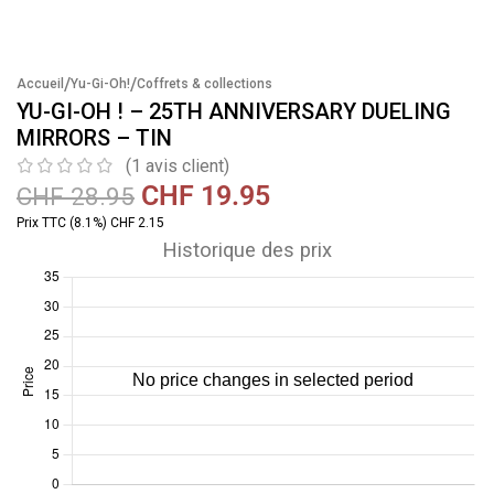
/
/
Accueil
Yu-Gi-Oh!
Coffrets & collections
YU-GI-OH ! – 25TH ANNIVERSARY DUELING
MIRRORS – TIN
(
1
avis client)
CHF
19.95
CHF
28.95
Prix TTC (8.1%) CHF 2.15
Historique des prix