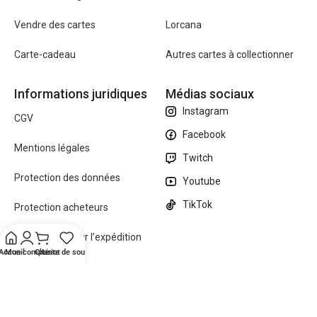
Vendre des cartes
Lorcana
Carte-cadeau
Autres cartes à collectionner
Informations juridiques
Médias sociaux
Instagram
CGV
Facebook
Mentions légales
Twitch
Protection des données
Youtube
TikTok
Protection acheteurs
Informations sur l’expédition
Accueil
Mon compte
Chariot
Liste de souhaits
FAQ’s
Fabriqué avec
par ZUMO Studios