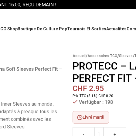
T 16:00, REÇU DEMAIN !
CG Shop
Boutique De Culture Pop
Tournois Et Sorties
Actualités
Com
/
/
/
Accueil
Accessoires TCG
Sleeves
PROTECC – L
a Soft Sleeves Perfect Fit –
PERFECT FIT 
CHF
2.95
Prix TTC (8.1%) CHF 0.20
Verfügbar : 198
s
Inner
Sleeves
au monde
,
adaptés à presque tous les
Livré mardi
ement combinés avec les
ard
Sleeves
.
-
+