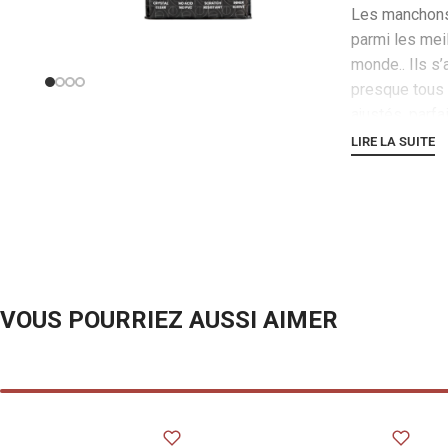
Les
manchon
parmi les mei
monde.
. Ils 
presque tous 
ajustés.
parfa
poussière et 
LIRE LA SUITE
aucune chance
manches
Lami
disposez
d’un
convient aussi
qu’au stockag
VOUS POURRIEZ AUSSI AIMER