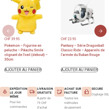
CHF
39.95
CHF
23.95
Pokemon – Figurine en
Pantasy – Série Dragonball
peluche – Pikachu Smile
Classic Ride – Appareils de
clignant de l’oeil (debout) –
l’armée du Ruban Rouge
30cm
AJOUTER AU PANIER
AJOUTER AU PANIER
EXPÉDITION
LIVRAISON
ACHAT SUR
SECURE
LE JOUR
GRATUITE
FACTURE
Cryptage SSL
MÊME
À partir de
Toutes les
Pour les
79 CHF
méthodes
commandes
d'achat
de paiement