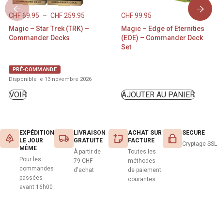
CHF
69.95
–
CHF
259.95
CHF
99.95
Magic – Star Trek (TRK) –
Magic – Edge of Eternities
Commander Decks
(EOE) – Commander Deck
Set
PRÉ-COMMANDE
Disponible le 13 novembre 2026
VOIR
AJOUTER AU PANIER
EXPÉDITION
LIVRAISON
ACHAT SUR
SECURE
LE JOUR
GRATUITE
FACTURE
Cryptage SSL
MÊME
À partir de
Toutes les
Pour les
79 CHF
méthodes
commandes
d'achat
de paiement
passées
courantes
avant 16h00