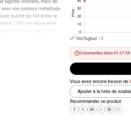
ne figurine ordinaire, mais de
. avec une peinture métallisée
ute qualité qui fait briller le
pirates. Luffy est représenté
upissement sauvage, prêt à
tu de son kimono rouge de
Verfügbar : 1
uvert à gauche pour laisser
cicatrice) et d’un manteau de
Commandez dans 01:27:58
 flottant drapé sur ses
ect “spécial” apparaît
 dans la peinture métallique
Vous avez encore besoin de
n short et la teinte métallique
hatoyante de son écharpe, qui
Ajouter à la liste de souha
ersonnage une touche
Recommander ce produit :
aut de gamme. L’expression
 est intense, une main est
’avant, probablement pour
ssant haki. C’est le fleuron