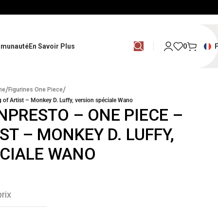
munauté
En Savoir Plus
0
/
/
me
Figurines One Piece
of Artist – Monkey D. Luffy, version spéciale Wano
NPRESTO – ONE PIECE –
ST – MONKEY D. LUFFY,
ÉCIALE WANO
rix