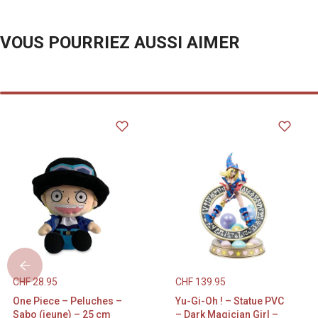
ultime pour le
que leur capi
VOUS POURRIEZ AUSSI AIMER
membres de l’
ABS Hauteur (
monde sur le p
Bandai One Pi
Special Ver. à
capitaine mene
One Piece !
CHF
28.95
CHF
139.95
One Piece – Peluches –
Yu-Gi-Oh ! – Statue PVC
Sabo (jeune) – 25 cm
– Dark Magician Girl –