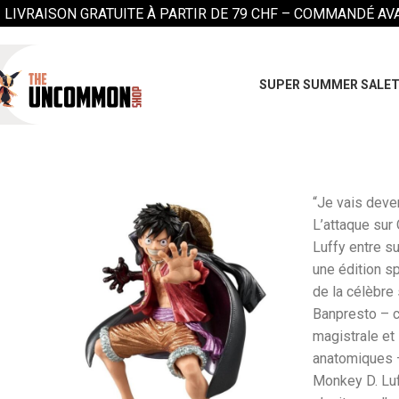
LIVRAISON GRATUITE À PARTIR DE 79 CHF –
COMMANDÉ AVAN
SUPER SUMMER SALE
T
“Je vais deven
L’attaque sur 
Luffy entre s
une édition s
de la célèbre 
Banpresto – 
magistrale et 
anatomiques –
Monkey D. Luf