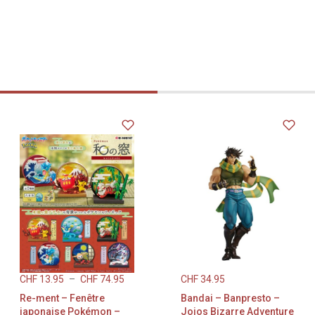
s collectionneurs qui veulent
taine se distingue des autres
équipage. Matériau : PVC /
approx.) : 19 cm Tout le
ont ! Ajoutez la figurine
ece King of Artist Luffy
 votre panier et laissez le
r votre collection jusqu’au
CHF
13.95
–
CHF
74.95
CHF
34.95
Re-ment – Fenêtre
Bandai – Banpresto –
japonaise Pokémon –
Jojos Bizarre Adventure