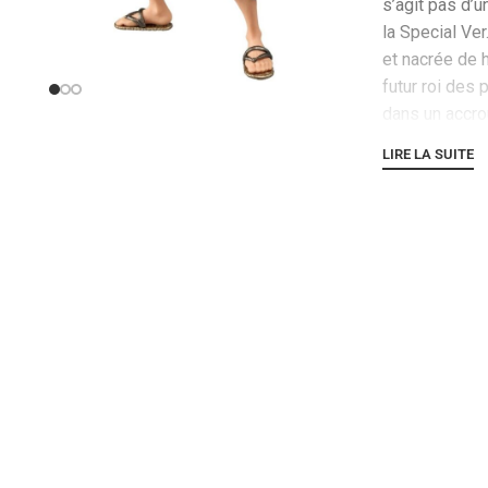
s’agit pas d’u
la Special Ver
et nacrée de ha
futur roi des 
dans un accro
combattre, vê
LIRE LA SUITE
style Wano (o
apparaître sa 
capitaine noir
épaules. L’asp
immédiatement
et dorée de so
et violette c
donnent au p
luxueuse et h
de son visage
tendue vers l
libérer un pui