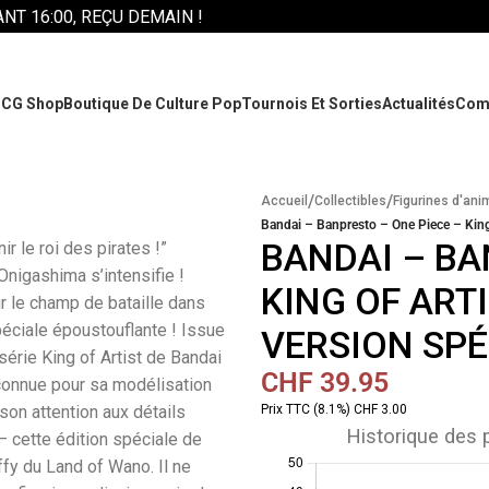
T 16:00, REÇU DEMAIN !
CG Shop
Boutique De Culture Pop
Tournois Et Sorties
Actualités
Com
/
/
Accueil
Collectibles
Figurines d'ani
Bandai – Banpresto – One Piece – King 
BANDAI – BA
ir le roi des pirates !”
Onigashima s’intensifie !
KING OF ARTI
ur le champ de bataille dans
péciale époustouflante ! Issue
VERSION SP
série King of Artist de Bandai
CHF
39.95
connue pour sa modélisation
son attention aux détails
Prix TTC (8.1%) CHF 3.00
Historique des p
 cette édition spéciale de
fy du Land of Wano. Il ne