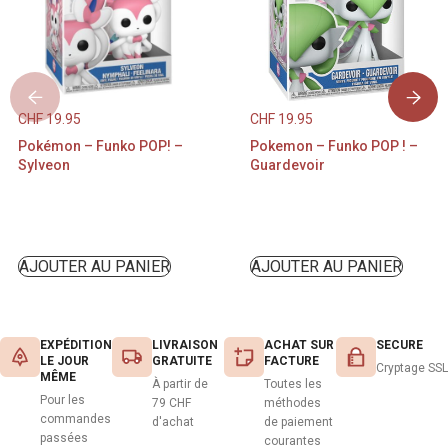
CHF
19.95
CHF
19.95
Pokémon – Funko POP! –
Pokemon – Funko POP ! –
Sylveon
Guardevoir
AJOUTER AU PANIER
AJOUTER AU PANIER
EXPÉDITION
LIVRAISON
ACHAT SUR
SECURE
LE JOUR
GRATUITE
FACTURE
Cryptage SSL
MÊME
À partir de
Toutes les
Pour les
79 CHF
méthodes
commandes
d'achat
de paiement
passées
courantes