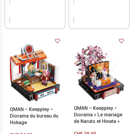
EN RUPTURE DE
EN RUPTURE DE
STOCK
STOCK
QMAN – Keeppley –
QMAN – Keeppley –
Diorama « Le mariage
Diorama du bureau du
de Naruto et Hinata »
Hokage
CHF
29.95