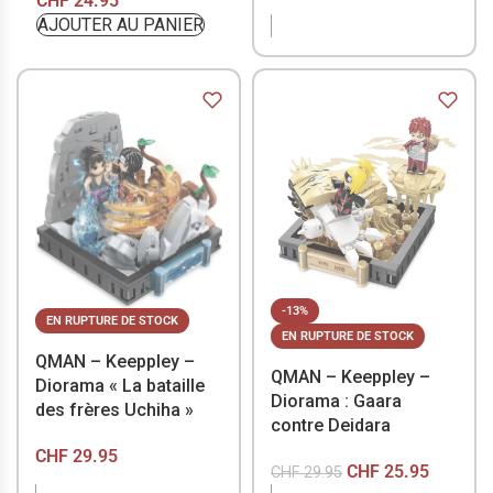
CHF
24.95
STOCK
AJOUTER AU PANIER
-13%
EN RUPTURE DE STOCK
EN RUPTURE DE STOCK
QMAN – Keeppley –
QMAN – Keeppley –
Diorama « La bataille
Diorama : Gaara
des frères Uchiha »
contre Deidara
CHF
29.95
CHF
25.95
CHF
29.95