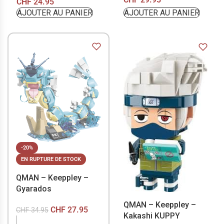
CHF
24.95
AJOUTER AU PANIER
AJOUTER AU PANIER
-20%
EN RUPTURE DE STOCK
QMAN – Keeppley –
Gyarados
QMAN – Keeppley –
CHF
27.95
CHF
34.95
Kakashi KUPPY