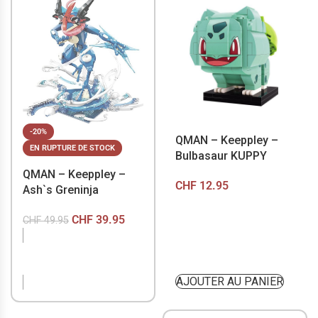
-20%
QMAN – Keeppley –
EN RUPTURE DE STOCK
Bulbasaur KUPPY
QMAN – Keeppley –
CHF
12.95
Ash`s Greninja
CHF
39.95
CHF
49.95
EN RUPTURE DE
STOCK
AJOUTER AU PANIER