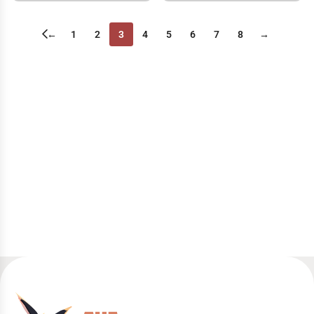
←
1
2
3
4
5
6
7
8
→