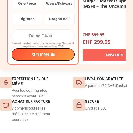
Magic – Marvel Super 
One Piece
Weiss/Schwarz
(MSH) – The Uncommon
Big Bundle
Digimon
Dragon Ball
CHF
399.95
CHF
299.95
hiermit meldest du dich für Regelmässige News und
Angebote zu deinem Lieblings TCG:
SICHERN 🛍️
ANSEHEN
EXPÉDITION LE JOUR
LIVRAISON GRATUITE
MÊME
À partir de 79 CHF d'achat
Pour les commandes
passées avant 16h00
ACHAT SUR FACTURE
SECURE
y compris toutes les
Cryptage SSL
méthodes de paiement
courantes