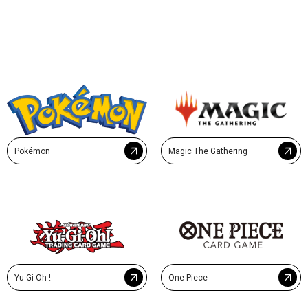
Pokémon
Magic The Gathering
Yu-Gi-Oh !
One Piece