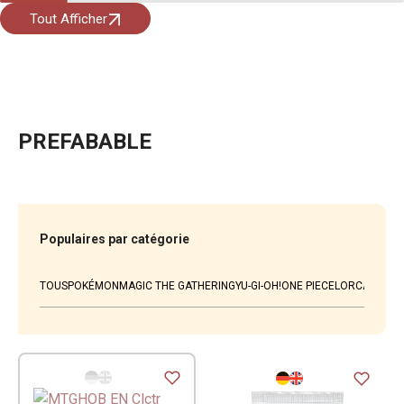
Tout Afficher
PREFABABLE
Populaires par catégorie
TOUS
POKÉMON
MAGIC THE GATHERING
YU-GI-OH!
ONE PIECE
LORCANA
WEI