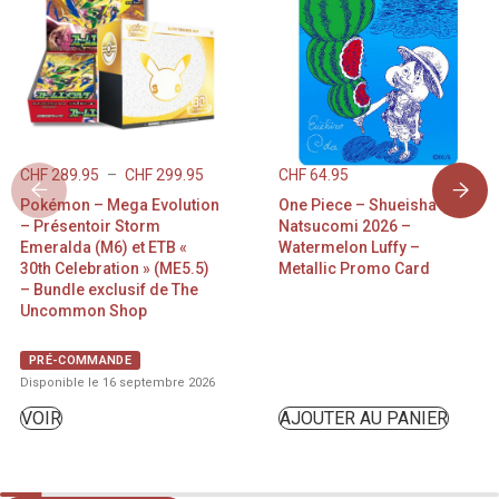
CHF
289.95
–
CHF
299.95
CHF
64.95
Pokémon – Mega Evolution
One Piece – Shueisha
– Présentoir Storm
Natsucomi 2026 –
Emeralda (M6) et ETB «
Watermelon Luffy –
30th Celebration » (ME5.5)
Metallic Promo Card
– Bundle exclusif de The
Uncommon Shop
PRÉ-COMMANDE
Disponible le 16 septembre 2026
VOIR
AJOUTER AU PANIER