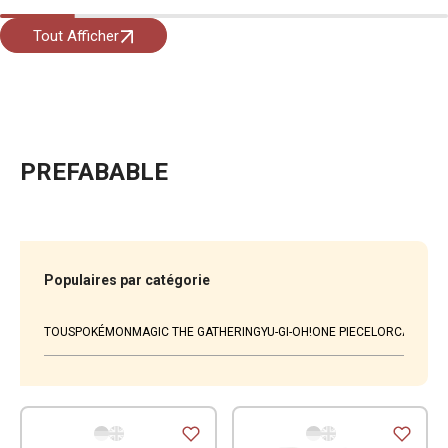
Tout Afficher
PREFABABLE
Populaires par catégorie
TOUS
POKÉMON
MAGIC THE GATHERING
YU-GI-OH!
ONE PIECE
LORCANA
WEI