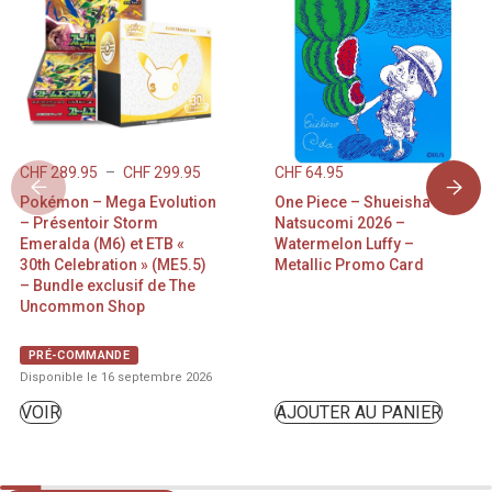
CHF
289.95
–
CHF
299.95
CHF
64.95
Pokémon – Mega Evolution
One Piece – Shueisha
– Présentoir Storm
Natsucomi 2026 –
Emeralda (M6) et ETB «
Watermelon Luffy –
30th Celebration » (ME5.5)
Metallic Promo Card
– Bundle exclusif de The
Uncommon Shop
PRÉ-COMMANDE
Disponible le 16 septembre 2026
VOIR
AJOUTER AU PANIER