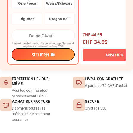
One Piece
Weiss/Schwarz
Digimon
Dragon Ball
CHF
44.95
CHF
34.95
hiermit meldest du dich für Regelmässige News und
Angebote zu deinem Lieblings TCG:
SICHERN 🛍️
ANSEHEN
EXPÉDITION LE JOUR
LIVRAISON GRATUITE
MÊME
À partir de 79 CHF d'achat
Pour les commandes
passées avant 16h00
ACHAT SUR FACTURE
SECURE
y compris toutes les
Cryptage SSL
méthodes de paiement
courantes