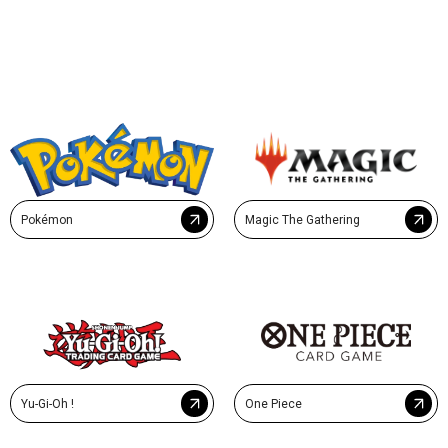
Pokémon
Magic The Gathering
Yu-Gi-Oh !
One Piece