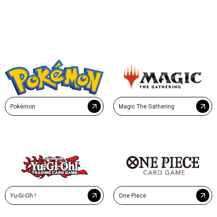
Pokémon
Magic The Gathering
Yu-Gi-Oh !
One Piece