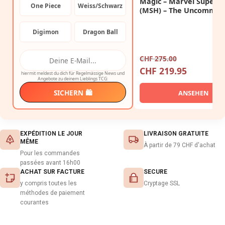
Magic – Marvel Super 
One Piece
Weiss/Schwarz
(MSH) – The Uncommon
Core Bundle
Digimon
Dragon Ball
CHF
275.00
CHF
219.95
hiermit meldest du dich für Regelmässige News und
Angebote zu deinem Lieblings TCG:
SICHERN 🛍️
ANSEHEN
EXPÉDITION LE JOUR
LIVRAISON GRATUITE
MÊME
À partir de 79 CHF d'achat
Pour les commandes
passées avant 16h00
ACHAT SUR FACTURE
SECURE
y compris toutes les
Cryptage SSL
méthodes de paiement
courantes