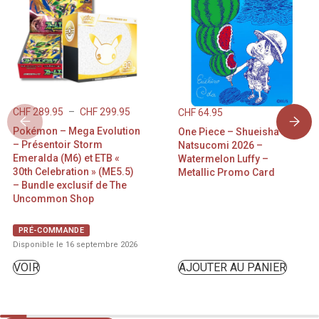
CHF
289.95
–
CHF
299.95
CHF
64.95
Pokémon – Mega Evolution
One Piece – Shueisha
– Présentoir Storm
Natsucomi 2026 –
Emeralda (M6) et ETB «
Watermelon Luffy –
30th Celebration » (ME5.5)
Metallic Promo Card
– Bundle exclusif de The
Uncommon Shop
PRÉ-COMMANDE
Disponible le 16 septembre 2026
VOIR
AJOUTER AU PANIER