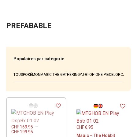
PREFABABLE
Populaires par catégorie
TOUS
POKÉMON
MAGIC THE GATHERING
YU-GI-OH!
ONE PIECE
LORCANA
WEI
CHF
169.95
–
CHF
6.95
CHF
199.95
Magic – The Hobbit