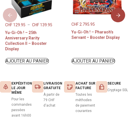
CHF
2.795.95
CHF
129.95
–
CHF
139.95
Yu-Gi-Oh ! – Pharaoh’s
Yu-Gi-Oh ! – 25th
Servant – Booster Display
Anniversary Rarity
Collection II – Booster
Display
AJOUTER AU PANIER
AJOUTER AU PANIER
EXPÉDITION
LIVRAISON
ACHAT SUR
SECURE
LE JOUR
GRATUITE
FACTURE
Cryptage SSL
MÊME
À partir de
Toutes les
Pour les
79 CHF
méthodes
commandes
d'achat
de paiement
passées
courantes
avant 16h00