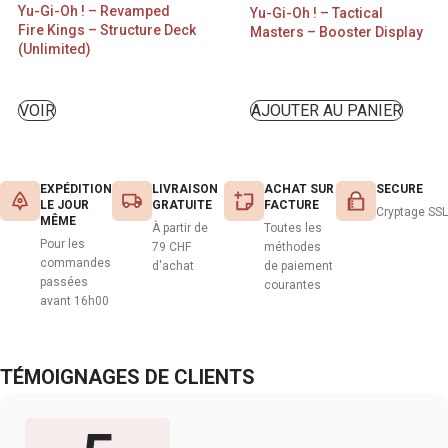
Yu-Gi-Oh ! – Revamped
Yu-Gi-Oh ! – Tactical
Fire Kings – Structure Deck
Masters – Booster Display
(Unlimited)
VOIR
AJOUTER AU PANIER
EXPÉDITION
LIVRAISON
ACHAT SUR
SECURE
LE JOUR
GRATUITE
FACTURE
Cryptage SSL
MÊME
À partir de
Toutes les
Pour les
79 CHF
méthodes
commandes
d'achat
de paiement
passées
courantes
avant 16h00
TÉMOIGNAGES DE CLIENTS