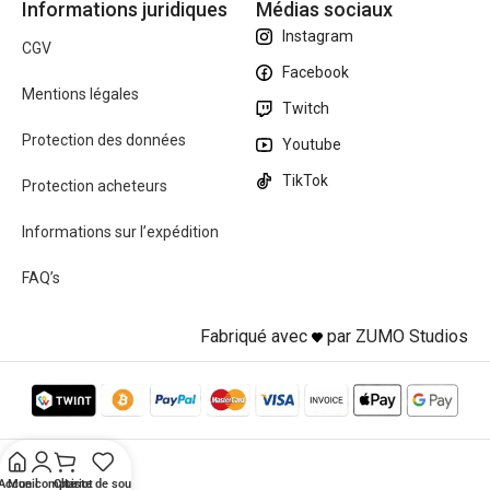
Informations juridiques
Médias sociaux
Instagram
CGV
Facebook
Mentions légales
Twitch
Protection des données
Youtube
TikTok
Protection acheteurs
Informations sur l’expédition
FAQ’s
Fabriqué avec
par ZUMO Studios
Accueil
Mon compte
Chariot
Liste de souhaits