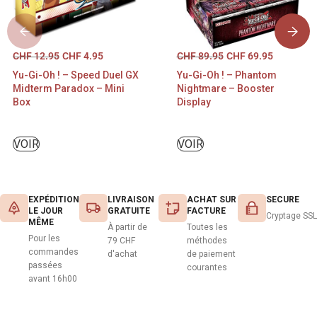
CHF
12.95
CHF
4.95
CHF
89.95
CHF
69.95
Yu-Gi-Oh ! – Speed Duel GX
Yu-Gi-Oh ! – Phantom
Midterm Paradox – Mini
Nightmare – Booster
Box
Display
VOIR
VOIR
EXPÉDITION
LIVRAISON
ACHAT SUR
SECURE
LE JOUR
GRATUITE
FACTURE
Cryptage SSL
MÊME
À partir de
Toutes les
Pour les
79 CHF
méthodes
commandes
d'achat
de paiement
passées
courantes
avant 16h00