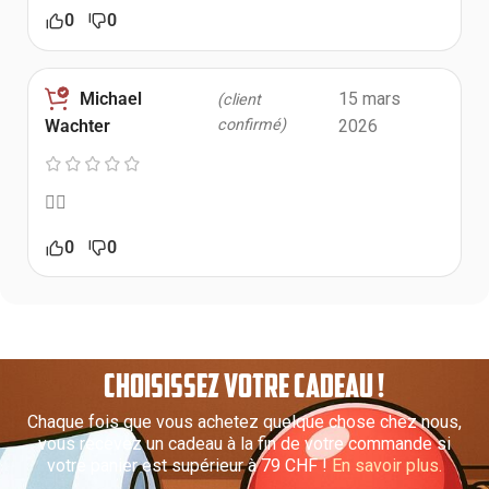
0
0
Michael
15 mars
(client
confirmé)
2026
Wachter
👍🏻
0
0
CHOISISSEZ VOTRE CADEAU !
Chaque fois que vous achetez quelque chose chez nous,
vous recevez un cadeau à la fin de votre commande si
votre panier est supérieur à 79 CHF !
En savoir plus.