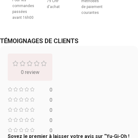
Pour les
79 CHF
méthodes
commandes
d'achat
de paiement
passées
courantes
avant 16h00
TÉMOIGNAGES DE CLIENTS
0 review
0
0
0
0
0
Soyez le premier à laisser votre avis sur “Yu-Gi-Oh !