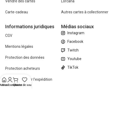
Vendre des cartes
Lorcana
Carte-cadeau
Autres cartes à collectionner
Informations juridiques
Médias sociaux
Instagram
CGV
Facebook
Mentions légales
Twitch
Protection des données
Youtube
TikTok
Protection acheteurs
Informations sur l’expédition
Accueil
Mon compte
Chariot
Liste de souhaits
FAQ’s
Fabriqué avec
par ZUMO Studios