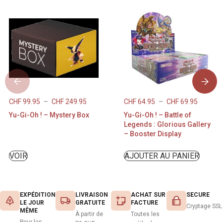
CHF
99.95
–
CHF
249.95
CHF
64.95
–
CHF
69.95
Yu-Gi-Oh ! – Mystery Box
Yu-Gi-Oh ! – Battle of
Legends : Glorious Gallery
– Booster Display
VOIR
AJOUTER AU PANIER
EXPÉDITION
LIVRAISON
ACHAT SUR
SECURE
LE JOUR
GRATUITE
FACTURE
Cryptage SSL
MÊME
À partir de
Toutes les