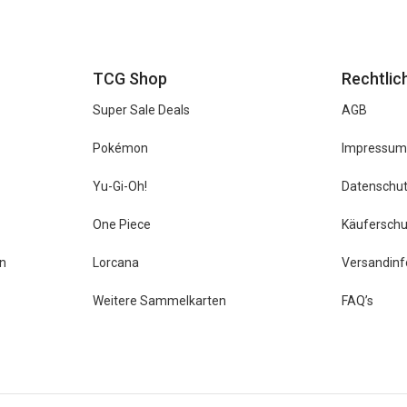
TCG Shop
Rechtlic
Super Sale Deals
AGB
Pokémon
Impressu
Yu-Gi-Oh!
Datenschu
One Piece
Käufersch
n
Lorcana
Versandin
Weitere Sammelkarten
FAQ’s