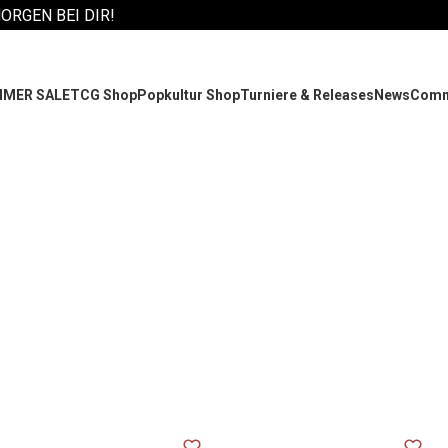
MORGEN BEI DIR!
MER SALE
TCG Shop
Popkultur Shop
Turniere & Releases
News
Comm