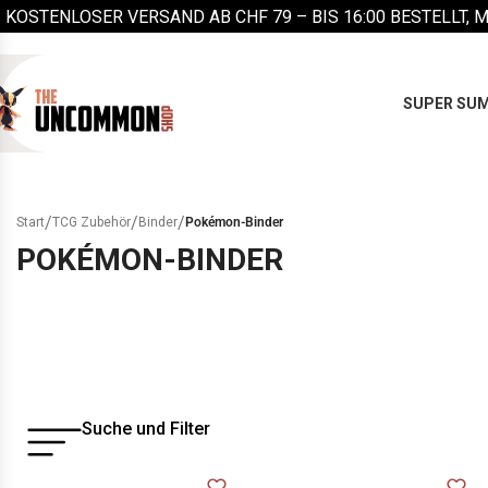
KOSTENLOSER VERSAND AB CHF 79 –
BIS 16:00 BESTELLT, 
SUPER SUM
/
/
/
Start
TCG Zubehör
Binder
Pokémon-Binder
POKÉMON-BINDER
Suche und Filter