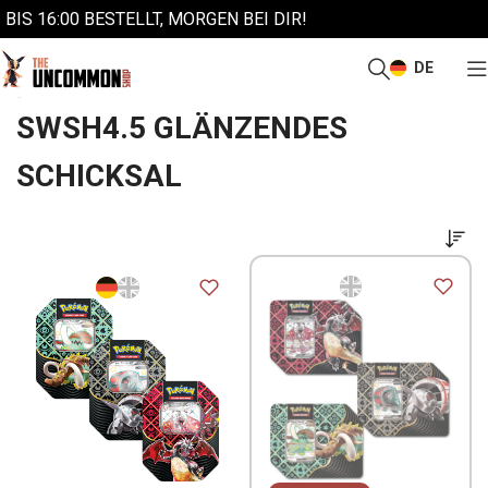
BIS 16:00 BESTELLT, MORGEN BEI DIR!
DE
/
/
/
/
Start
Pokémon
Produkte nach Sets
Schwert & Schild
SWSH4.5 Glänzendes Schicksal
SWSH4.5 GLÄNZENDES
SCHICKSAL