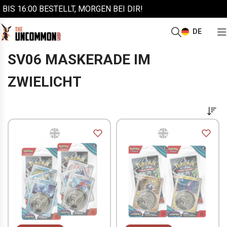
BIS 16:00 BESTELLT, MORGEN BEI DIR!
DE
/
/
/
/
Start
Pokémon
Produkte nach Sets
Karmesin & Purpur
SV06 Maskerade im Zwielicht
SV06 MASKERADE IM
ZWIELICHT