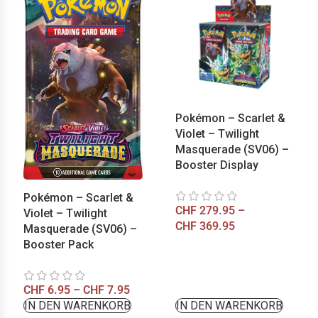
Pokémon – Scarlet &
Violet – Twilight
Masquerade (SV06) –
Booster Display
Pokémon – Scarlet &
CHF
279.95
–
Violet – Twilight
CHF
369.95
Masquerade (SV06) –
Booster Pack
CHF
6.95
–
CHF
7.95
IN DEN WARENKORB
IN DEN WARENKORB