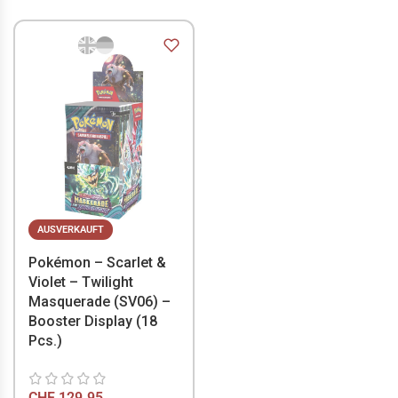
AUSVERKAUFT
Pokémon – Scarlet &
Violet – Twilight
Masquerade (SV06) –
Booster Display (18
Pcs.)
CHF
129.95