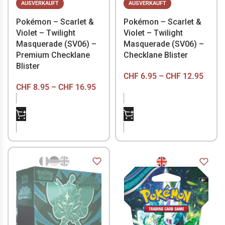
AUSVERKAUFT
AUSVERKAUFT
Pokémon – Scarlet &
Pokémon – Scarlet &
Violet – Twilight
Violet – Twilight
Masquerade (SV06) –
Masquerade (SV06) –
Premium Checklane
Checklane Blister
Blister
CHF
6.95
–
CHF
12.95
CHF
8.95
–
CHF
16.95
NICHT VORRÄTIG
NICHT VORRÄTIG