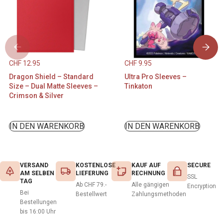
CHF
12.95
CHF
9.95
Dragon Shield – Standard
Ultra Pro Sleeves –
Size – Dual Matte Sleeves –
Tinkaton
Crimson & Silver
IN DEN WARENKORB
IN DEN WARENKORB
VERSAND
KOSTENLOSE
KAUF AUF
SECURE
AM SELBEN
LIEFERUNG
RECHNUNG
SSL
TAG
Ab CHF 79.-
Alle gängigen
Encryption
Bei
Bestellwert
Zahlungsmethoden
Bestellungen
bis 16:00 Uhr